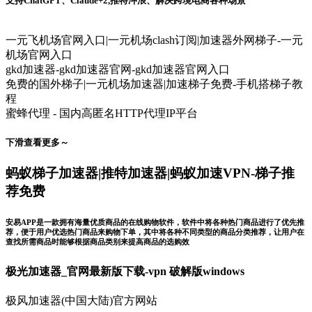
支持ChatGPT、Claude+2,推特冲浪、解决跨境电商各种场景
一元飞机场官网入口|一元机场clash订阅|加速器外网梯子-一元
机场官网入口
gkd加速器-gkd加速器官网-gkd加速器官网入口
免费的国外梯子|一元机场加速器|加速梯子免费-手机搭梯子教
程
蜜蜂代理 - 国内高匿名HTTP代理IP平台
下滑查看更多～
蚂蚁梯子加速器|推特加速器|蚂蚁加速VPN-梯子推
荐免费
安易APP是一款拥有海量优质商品的在线购物软件，软件中将各种热门商品进行了优先推
荐，便于用户优选热门商品来购物下单，其中将各种不同类型的商品分类推荐，让用户在
查找所需商品时能够根据商品类别来提高商品的选购效
极光加速器_官网最新版下载-vpn 破解版windows
极风加速器(中国大陆)官方网站