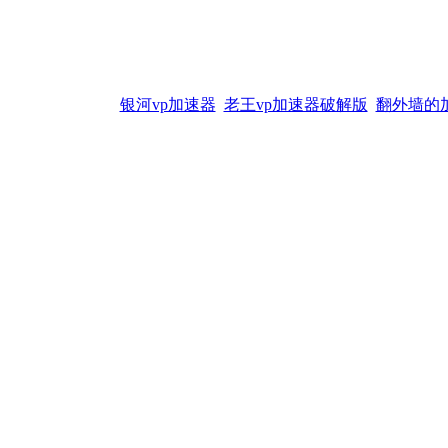
银河vp加速器
老王vp加速器破解版
翻外墙的